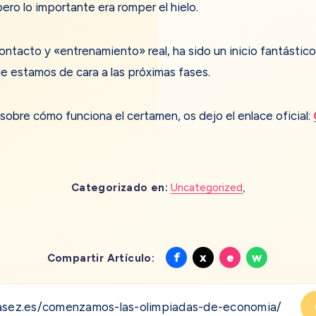
ero lo importante era romper el hielo.
tacto y «entrenamiento» real, ha sido un inicio fantástico.
e estamos de cara a las próximas fases.
 sobre cómo funciona el certamen, os dejo el enlace oficial:
Categorizado en:
Uncategorized
,
Compartir
Compartir
Compartir
Compart
f
x
e
w
Compartir Artículo:
en
en
en
en
Facebook
X
Email
Whatsa