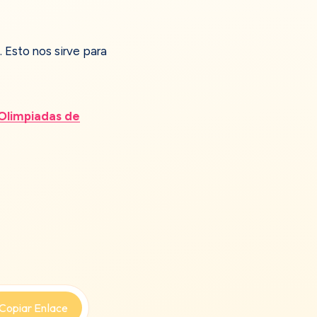
 Esto nos sirve para
Olimpiadas de
ir
pp
Copiar Enlace