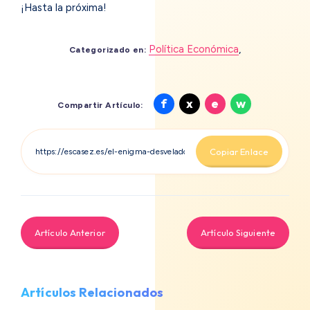
¡Hasta la próxima!
Política Económica
,
Categorizado en:
Compartir
Compartir
Compartir
Compartir
f
x
e
w
Compartir Artículo:
en
en
en
en
Facebook
X
Email
Whatsapp
Copiar Enlace
Artículo Anterior
Artículo Siguiente
Artículos Relacionados