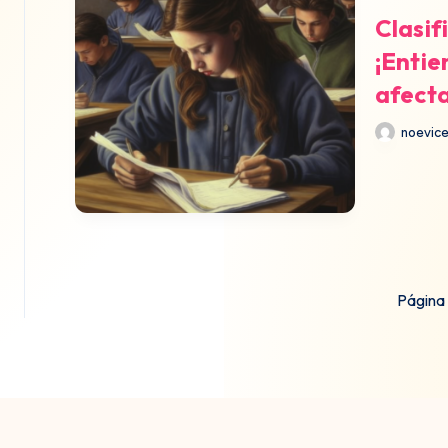
Clasif
¡Entie
afecta
noevic
Página 