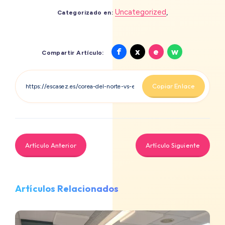
Uncategorized
,
Categorizado en:
Compartir
Compartir
Compartir
Compartir
f
x
e
w
Compartir Artículo:
en
en
en
en
Facebook
X
Email
Whatsapp
Copiar Enlace
Artículo Anterior
Artículo Siguiente
Artículos Relacionados