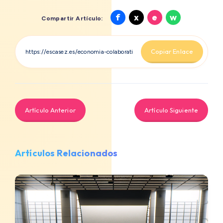
Compartir
Compartir
Compartir
Compartir
f
x
e
w
Compartir Artículo:
en
en
en
en
Facebook
X
Email
Whatsapp
Copiar Enlace
Artículo Anterior
Artículo Siguiente
Artículos Relacionados