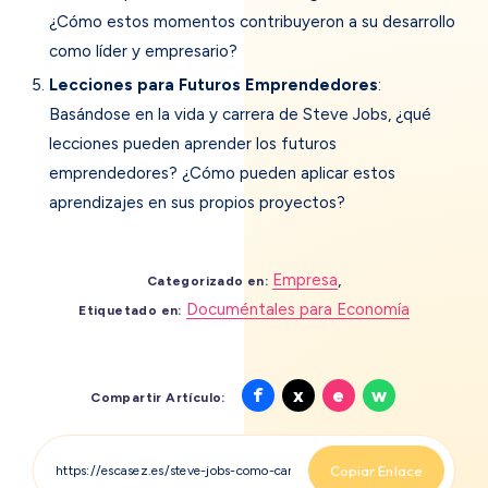
¿Cómo estos momentos contribuyeron a su desarrollo
como líder y empresario?
Lecciones para Futuros Emprendedores
:
Basándose en la vida y carrera de Steve Jobs, ¿qué
lecciones pueden aprender los futuros
emprendedores? ¿Cómo pueden aplicar estos
aprendizajes en sus propios proyectos?
Empresa
,
Categorizado en:
Documéntales para Economía
Etiquetado en:
Compartir
Compartir
Compartir
Compartir
f
x
e
w
Compartir Artículo:
en
en
en
en
Facebook
X
Email
Whatsapp
Copiar Enlace