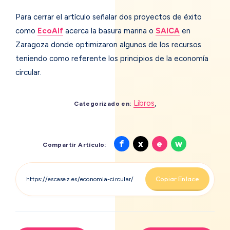
Para cerrar el artículo señalar dos proyectos de éxito
como
EcoAlf
acerca la basura marina o
SAICA
en
Zaragoza donde optimizaron algunos de los recursos
teniendo como referente los principios de la economía
circular.
Libros
,
Categorizado en:
Compartir
Compartir
Compartir
Compartir
f
x
e
w
Compartir Artículo:
en
en
en
en
Facebook
X
Email
Whatsapp
Copiar Enlace