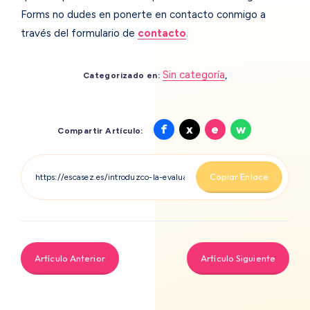
Forms no dudes en ponerte en contacto conmigo a
través del formulario de
contacto
.
Sin categoría
,
Categorizado en:
Compartir
Compartir
Compartir
Compartir
f
x
e
w
Compartir Artículo:
en
en
en
en
Facebook
X
Email
Whatsapp
Copiar Enlace
Artículo Anterior
Artículo Siguiente