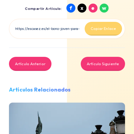
Compartir
Compartir
Compartir
Compartir
f
x
e
w
Compartir Artículo:
en
en
en
en
Facebook
X
Email
Whatsapp
Copiar Enlace
Artículo Anterior
Artículo Siguiente
Artículos Relacionados