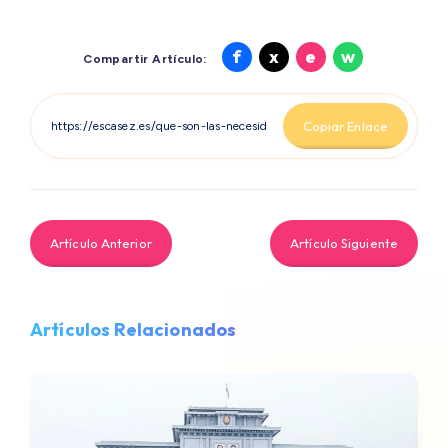
Compartir
Compartir
Compartir
Compartir
f
x
e
w
Compartir Artículo:
en
en
en
en
Facebook
X
Email
Whatsapp
Copiar Enlace
Artículo Anterior
Artículo Siguiente
Artículos Relacionados