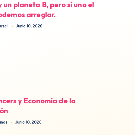
 un planeta B, pero sí uno el
odemos arreglar.
racil
Junio 10, 2026
ncers y Economía de la
ión
unoz
Junio 10, 2026