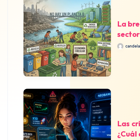
La bre
sector
candela
Las cr
¿Cuál 