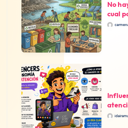
No hay
cual p
carmena
Influe
atenc
idairam