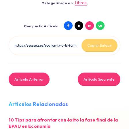
Libros
,
Categorizado en:
Compartir
Compartir
Compartir
Compartir
f
x
e
w
Compartir Artículo:
en
en
en
en
Facebook
X
Email
Whatsapp
Copiar Enlace
Artículo Anterior
Artículo Siguiente
Artículos Relacionados
10 Tips para afrontar con éxito la fase final de la
EPAU en Economía