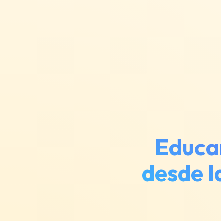
Educar
desde l