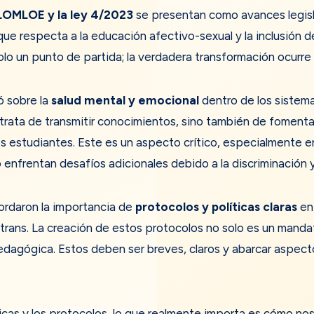
LOMLOE y la ley 4/2023
se presentan como avances legisla
ue respecta a la educación afectivo-sexual y la inclusión de
olo un punto de partida; la verdadera transformación ocurre e
ó sobre la
salud mental y emocional
dentro de los sistem
trata de transmitir conocimientos, sino también de fomenta
s estudiantes. Este es un aspecto crítico, especialmente e
nfrentan desafíos adicionales debido a la discriminación y
ordaron la importancia de
protocolos y políticas claras
en 
 trans. La creación de estos protocolos no solo es un manda
dagógica. Estos deben ser breves, claros y abarcar aspect
íticas y los protocolos, lo que realmente importa es cómo n