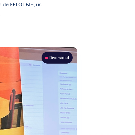
ón de FELGTBI+, un
…
Diversidad