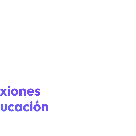
exiones
ducación