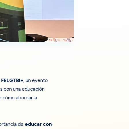
e FELGTBI+
, un evento
os con una educación
re cómo abordar la
portancia de
educar con