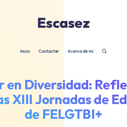
Escasez
Inicio
Contactar
Acerca de mi
 en Diversidad: Refl
as XIII Jornadas de E
de FELGTBI+