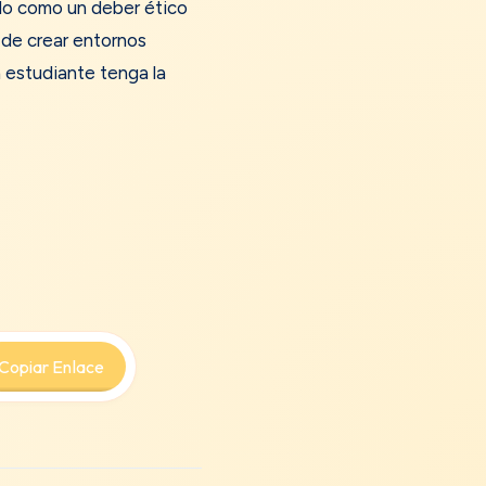
olo como un deber ético
de crear entornos
 estudiante tenga la
ir
pp
Copiar Enlace