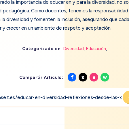
rado la importancia de educar en y para la diversidad, no s
d pedagógica. Como docentes, tenemos la responsabilidad 
la diversidad y fomenten la inclusión, asegurando que cada
 y crecer en un ambiente de respeto y aceptación.
Categorizado en:
Diversidad
,
Educación
,
Compartir
Compartir
Compartir
Compart
f
x
e
w
Compartir Artículo:
en
en
en
en
Facebook
X
Email
Whatsa