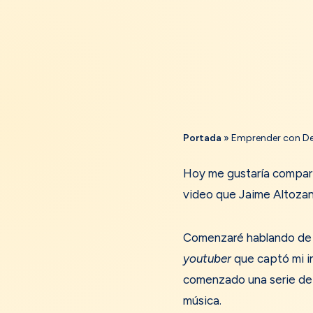
Portada
»
Emprender con Des
Hoy me gustaría comparti
video que Jaime Altozano
Comenzaré hablando d
youtuber
que captó mi in
comenzado una serie de 
música.