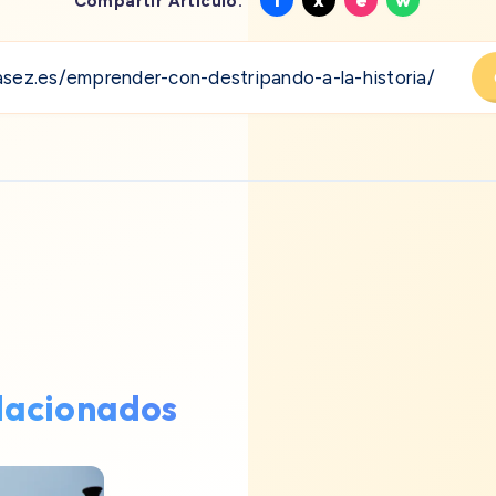
Compartir Artículo:
en
en
en
en
Facebook
X
Email
Whatsa
elacionados