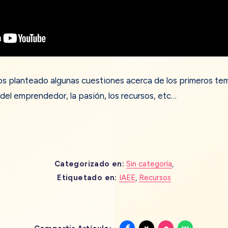
mos planteado algunas cuestiones acerca de los primeros te
del emprendedor, la pasión, los recursos, etc…
Categorizado en:
Sin categoría
,
Etiquetado en:
IAEE
,
Recursos
Compartir
Compartir
Compartir
Compart
f
x
e
w